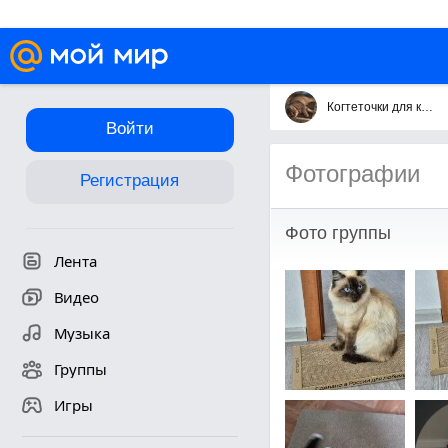
Когтеточки для кошек ТМ "Когтедралка" и "Когтемания"
Войти
Фотографии
Регистрация
Фото группы
Лента
Видео
Музыка
Группы
Игры