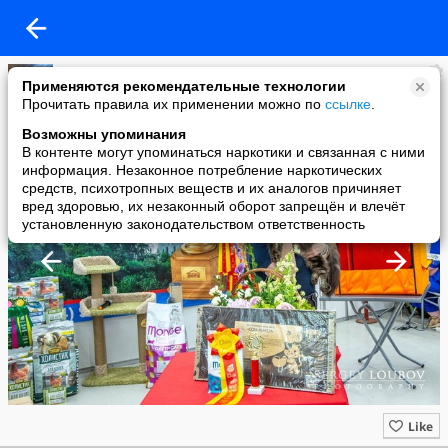
Когтеточки для кошек ТМ "Когтедралка" и "Когтемания"
Применяются рекомендательные технологии
added a photo
Прочитать правила их применении можно по
ссылке
.
28 May в 18:27
Возможны упоминания
В контенте могут упоминаться наркотики и связанная с ними
информация. Незаконное потребление наркотических
средств, психотропных веществ и их аналогов причиняет
вред здоровью, их незаконный оборот запрещён и влечёт
установленную законодательством ответственность
Like