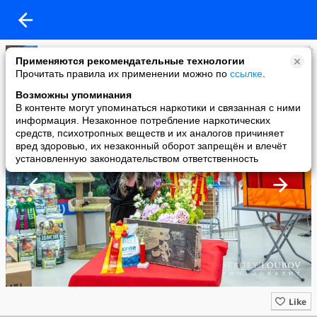
Когтеточки для кошек ТМ "Когтедралка" и "Когтемания"
Применяются рекомендательные технологии
added a photo
Прочитать правила их применении можно по
ссылке
.
28 May в 18:27
Возможны упоминания
В контенте могут упоминаться наркотики и связанная с ними
информация. Незаконное потребление наркотических
средств, психотропных веществ и их аналогов причиняет
вред здоровью, их незаконный оборот запрещён и влечёт
установленную законодательством ответственность
Like