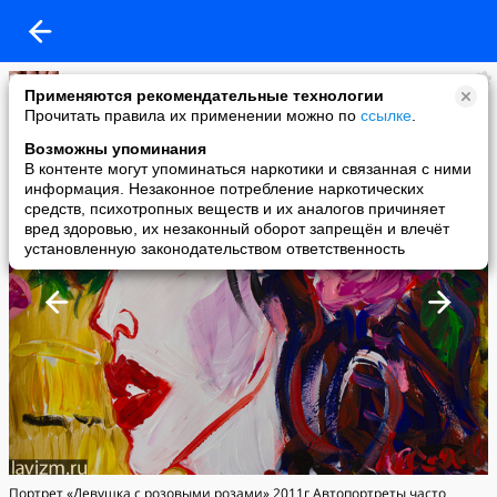
ЛАВИЗМ И СОВРЕМЕННОЕ ИСКУССТВО
Применяются рекомендательные технологии
added a photo
Прочитать правила их применении можно по
ссылке
.
20 Jun в 21:28
Возможны упоминания
В контенте могут упоминаться наркотики и связанная с ними
информация. Незаконное потребление наркотических
средств, психотропных веществ и их аналогов причиняет
вред здоровью, их незаконный оборот запрещён и влечёт
установленную законодательством ответственность
Портрет «Девушка с розовыми розами» 2011г Автопортреты часто