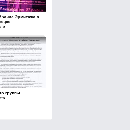
брание Эрмитажа в
пецке
ото
то группы
ото