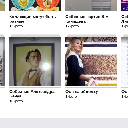
Коллекции могут быть
Собрание картин В.м.
Со
разные
Канищева
Ли
13 фото
12 фото
1 ф
Собрание Александра
Фон на обложку
Фо
Бенуа
1 фото
1 ф
10 фото