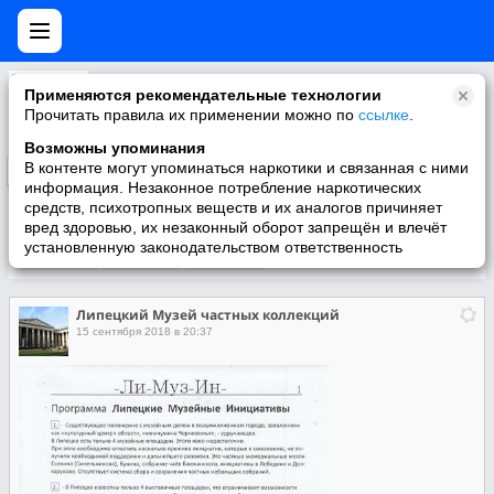
Липецкий Музей частных коллекций
Применяются рекомендательные технологии
Создается как объединение коллекционеров, людей творческих и открытых. Требуется помещение (любое неприспособленное в г...
Прочитать правила их применении можно по
ссылке
.
Возможны упоминания
В контенте могут упоминаться наркотики и связанная с ними
Подписаться
информация. Незаконное потребление наркотических
средств, психотропных веществ и их аналогов причиняет
вред здоровью, их незаконный оборот запрещён и влечёт
установленную законодательством ответственность
Участники
О группе
Видео
Липецкий Музей частных коллекций
15 сентября 2018 в 20:37