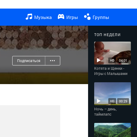
Музыка
Игры
Группы
ТОП НЕДЕЛИ
Подписаться
•••
04:01
HD
Котята и Щенки -
Игры с Малышами
00:29
HD
Ночь – день,
таймлапс