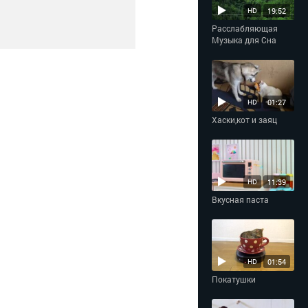
19:52
HD
Расслабляющая
Музыка для Сна
01:27
HD
Хаски,кот и заяц
11:39
HD
Вкусная паста
01:54
HD
Покатушки