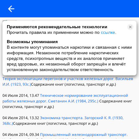
Алексей Горяинов
Применяются рекомендательные технологии
11-07-2014 20:36
Прочитать правила их применении можно по
ссылке
.
RSS лента с сайта Logistics-GR (2014.06.30, 2014.07.07)
Возможны упоминания
06 Июля 2014, 07.35
Китайские железнодорожные компании освоили
В контенте могут упоминаться наркотики и связанная с ними
технологию производства собственных поездов и активно ищут рынки
информация. Незаконное потребление наркотических
сбыта за рубежом, конкурируя с лидерами отрасли
Репортажи, очерки,
средств, психотропных веществ и их аналогов причиняет
история...
вред здоровью, их незаконный оборот запрещён и влечёт
установленную законодательством ответственность
04 Июля 2014, 14.16
Теория перевозочной эксплоатации. Часть II.
Теория эксплоатации перегонов и участков железных дорог. Васильев
И.И. (1923, 93с.)
Содержание книг (логистика, транспорт и др.)
04 Июля 2014, 13.47
Техническое нормирование эксплуатационной
работы железных дорог. Сметанин А.И. (1984, 295с.)
Содержание книг
(логистика, транспорт и др.)
04 Июля 2014, 13.32
Экономика транспорта. Загорский К. Я. (1930,
368с.)
Содержание книг (логистика, транспорт и др.)
04 Июля 2014, 09.34
Промышленный железнодорожный транспорт.