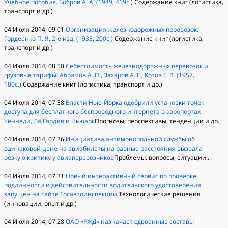
Учебное пособие. Бобров А. А. (1949, 419с.)
Содержание книг (логистика,
транспорт и др.)
04 Июля 2014, 09.01
Организация железнодорожных перевозок.
Гордеенко П. Я. 2-е изд. (1933, 200с.)
Содержание книг (логистика,
транспорт и др.)
04 Июля 2014, 08.50
Себестоимость железнодорожных перевозок и
грузовые тарифы. Абрамов А. П., Захаров А. Г., Котов Г. В. (1957,
180с.)
Содержание книг (логистика, транспорт и др.)
04 Июля 2014, 07.38
Власти Нью-Йорка одобрили установки точек
доступа для бесплатного беспроводного интернета в аэропортах
Кеннеди, Ла Гардия и Ньюарк
Прогнозы, перспективы, тенденции и др.
04 Июля 2014, 07.36
Инициатива антимонопольной службы об
одинаковой цене на авиабилеты на равные расстояния вызвала
резкую критику у авиаперевозчиков
Проблемы, вопросы, ситуации...
04 Июля 2014, 07.31
Новый интерактивный сервис по проверке
подлинности и действительности водительского удостоверения
запущен на сайте Госавтоинспекции
Технологические решения
(инновации, опыт и др.)
04 Июля 2014, 07.28
ОАО «РЖД» назначает сдвоенные составы