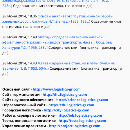
железнодорожном транспорте. И. В. Белов, А. Б. Каплан (1972,
248с.)
Содержание книг (логистика, транспорт и др.)
28 Июня 2014, 18.06
Основы анализа эксплуатационной работы
железных дорог. Кисляков Н.Т. 2-е изд. (1958, 195с.)
Содержание книг
(логистика, транспорт и др.)
28 Июня 2014, 17.49
Методы определения экономической
эффективности различных видов транспорта. Часть I. Общ. ред.
Хачатуров Т.С. (1956, 238с.)
Содержание книг (логистика, транспорт и
др.)
28 Июня 2014, 14.43
Железнодорожные станции и узлы. Учебник.
Бартенев П. В. (1953, 504с.)
Содержание книг (логистика, транспорт и
др.)
Основной сайт
-
http://www.logistics-gr.com
Сайт терминологии
-
http://dic.logistics-gr.com
Сайт научного обеспечения
-
http://science.logistics-gr.com
Образовательный сайт
-
http://edu.logistics-gr.com
Городская логистика
-
http://city.logistics-gr.com
Работа, карьера в логистике
-
http://job.logistics-gr.com
Тесты, вопросы по логистике
-
http://tests.logistics-gr.com
Управление проектами
-
http://project.logistics-gr.com