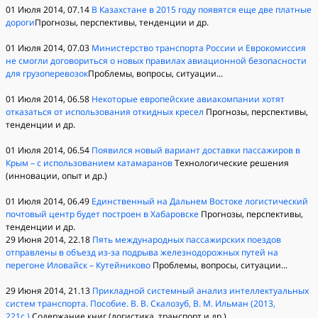
01 Июля 2014, 07.14
В Казахстане в 2015 году появятся еще две платные
дороги
Прогнозы, перспективы, тенденции и др.
01 Июля 2014, 07.03
Министерство транспорта России и Еврокомиссия
не смогли договориться о новых правилах авиационной безопасности
для грузоперевозок
Проблемы, вопросы, ситуации...
01 Июля 2014, 06.58
Некоторые европейские авиакомпании хотят
отказаться от использования откидных кресел
Прогнозы, перспективы,
тенденции и др.
01 Июля 2014, 06.54
Появился новый вариант доставки пассажиров в
Крым – с использованием катамаранов
Технологические решения
(инновации, опыт и др.)
01 Июля 2014, 06.49
Единственный на Дальнем Востоке логистический
почтовый центр будет построен в Хабаровске
Прогнозы, перспективы,
тенденции и др.
29 Июня 2014, 22.18
Пять международных пассажирских поездов
отправлены в объезд из-за подрыва железнодорожных путей на
перегоне Иловайск – Кутейниково
Проблемы, вопросы, ситуации...
29 Июня 2014, 21.13
Прикладной системный анализ интеллектуальных
систем транспорта. Пособие. В. В. Скалозуб, В. М. Ильман (2013,
221с.)
Содержание книг (логистика, транспорт и др.)