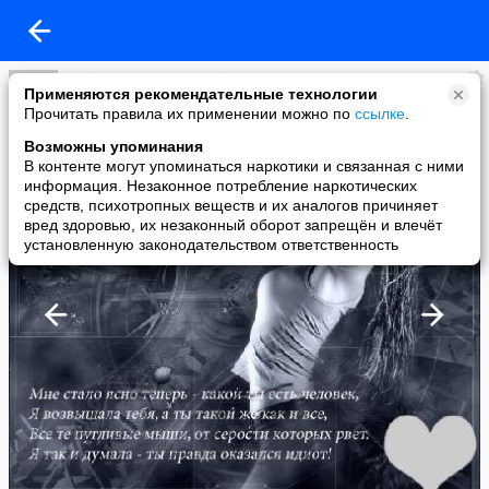
Любовь и ещё раз Любовь
Применяются рекомендательные технологии
added a photo
Прочитать правила их применении можно по
ссылке
.
04 Oct в 21:15
Возможны упоминания
В контенте могут упоминаться наркотики и связанная с ними
информация. Незаконное потребление наркотических
средств, психотропных веществ и их аналогов причиняет
вред здоровью, их незаконный оборот запрещён и влечёт
установленную законодательством ответственность