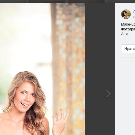
u
Make-up
Фотогра
Аня
Нрав