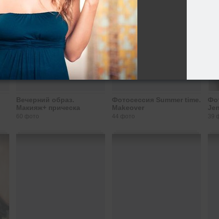
Вечерний образ.
Фотосессия Summer time.
Фот
Макияж+ прическа
Makeover
Je
60 фото
44 фото
39 