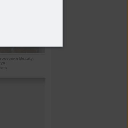
осессия Beauty.
nya
фото