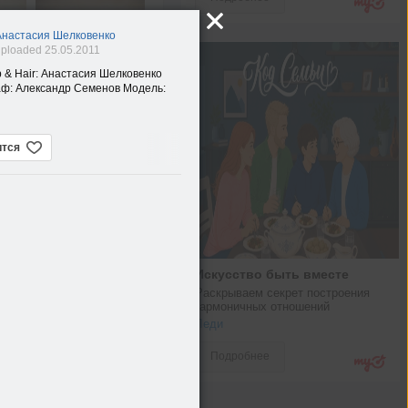
Анастасия Шелковенко
ploaded 25.05.2011
 & Hair: Анастасия Шелковенко
ф: Александр Семенов Модель:
ится
Искусство быть вместе
Раскрываем секрет построения 
гармоничных отношений
Леди
Подробнее