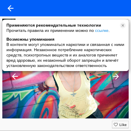
Макияж и прически от Анастасии Шелковенко
Применяются рекомендательные технологии
added a photo
Прочитать правила их применении можно по
ссылке
.
20 Jul в 12:52
Возможны упоминания
В контенте могут упоминаться наркотики и связанная с ними
информация. Незаконное потребление наркотических
средств, психотропных веществ и их аналогов причиняет
вред здоровью, их незаконный оборот запрещён и влечёт
установленную законодательством ответственность
Like