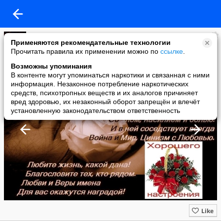
Мужчина и Женщина - две природы!?
Применяются рекомендательные технологии
added a photo
Прочитать правила их применении можно по
ссылке
.
12 Jan в 21:09
Возможны упоминания
В контенте могут упоминаться наркотики и связанная с ними
информация. Незаконное потребление наркотических
средств, психотропных веществ и их аналогов причиняет
вред здоровью, их незаконный оборот запрещён и влечёт
установленную законодательством ответственность
Like