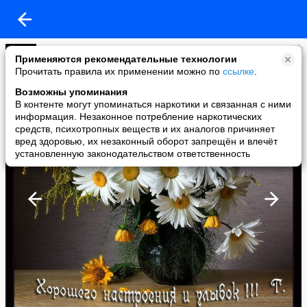
Мужчина и Женщина - две природы!?
Применяются рекомендательные технологии
added a photo
Прочитать правила их применении можно по
ссылке
.
21 Jan в 16:16
Возможны упоминания
В контенте могут упоминаться наркотики и связанная с ними
информация. Незаконное потребление наркотических
средств, психотропных веществ и их аналогов причиняет
вред здоровью, их незаконный оборот запрещён и влечёт
установленную законодательством ответственность