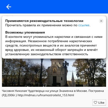
Архитектурно-Художественные мастерские
Применяются рекомендательные технологии
added a photo
Прочитать правила их применении можно по
ссылке
.
01 Feb в 10:46
Возможны упоминания
В контенте могут упоминаться наркотики и связанная с ними
информация. Незаконное потребление наркотических
средств, психотропных веществ и их аналогов причиняет
вред здоровью, их незаконный оборот запрещён и влечёт
установленную законодательством ответственность
Часовня Николая Чудотворца на улице Знаменка в Москве. Построена
(РД 2006г.) http://mdmas.ru/hramostroitelst_153.html
Like