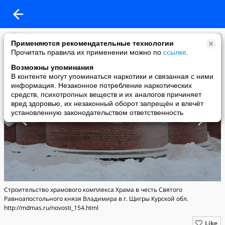
Архитектурно-Художественные мастерские
Применяются рекомендательные технологии
added a photo
Прочитать правила их применении можно по
ссылке
.
02 Feb в 10:02
Возможны упоминания
В контенте могут упоминаться наркотики и связанная с ними
информация. Незаконное потребление наркотических
средств, психотропных веществ и их аналогов причиняет
вред здоровью, их незаконный оборот запрещён и влечёт
установленную законодательством ответственность
Строительство храмового комплекса Храма в честь Святого
Равноапостольного князя Владимира в г. Щигры Курской обл.
http://mdmas.ru/novosti_154.html
Like