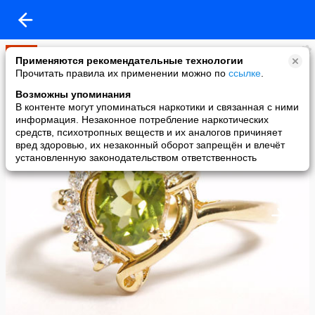
Мир
Применяются рекомендательные технологии
added a photo
Прочитать правила их применении можно по
ссылке
.
06 May в 12:25
Возможны упоминания
В контенте могут упоминаться наркотики и связанная с ними
информация. Незаконное потребление наркотических
средств, психотропных веществ и их аналогов причиняет
вред здоровью, их незаконный оборот запрещён и влечёт
установленную законодательством ответственность