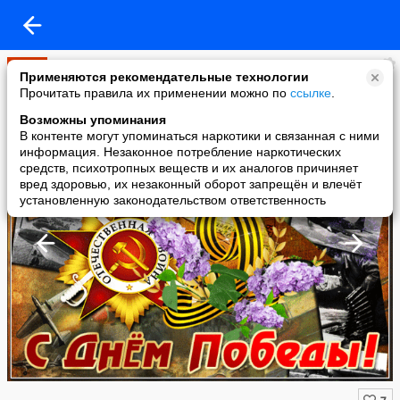
Мир
Применяются рекомендательные технологии
added a photo
Прочитать правила их применении можно по
ссылке
.
06 May в 13:49
Возможны упоминания
В контенте могут упоминаться наркотики и связанная с ними
информация. Незаконное потребление наркотических
средств, психотропных веществ и их аналогов причиняет
вред здоровью, их незаконный оборот запрещён и влечёт
установленную законодательством ответственность