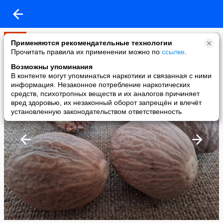
Мир
Применяются рекомендательные технологии
added a photo
Прочитать правила их применении можно по
ссылке
.
06 May в 17:40
Возможны упоминания
В контенте могут упоминаться наркотики и связанная с ними
информация. Незаконное потребление наркотических
средств, психотропных веществ и их аналогов причиняет
вред здоровью, их незаконный оборот запрещён и влечёт
установленную законодательством ответственность