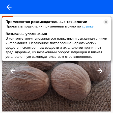
Мир
Применяются рекомендательные технологии
added a photo
Прочитать правила их применении можно по
ссылке
.
06 May в 17:40
Возможны упоминания
В контенте могут упоминаться наркотики и связанная с ними
информация. Незаконное потребление наркотических
средств, психотропных веществ и их аналогов причиняет
вред здоровью, их незаконный оборот запрещён и влечёт
установленную законодательством ответственность