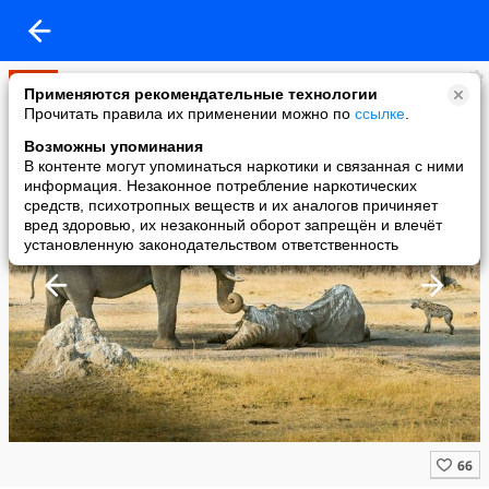
Мир
Применяются рекомендательные технологии
added a photo
Прочитать правила их применении можно по
ссылке
.
06 May в 17:43
Возможны упоминания
В контенте могут упоминаться наркотики и связанная с ними
информация. Незаконное потребление наркотических
средств, психотропных веществ и их аналогов причиняет
вред здоровью, их незаконный оборот запрещён и влечёт
установленную законодательством ответственность