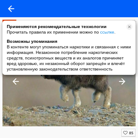
Мир
Применяются рекомендательные технологии
added a photo
Прочитать правила их применении можно по
ссылке
.
06 May в 17:43
Возможны упоминания
В контенте могут упоминаться наркотики и связанная с ними
информация. Незаконное потребление наркотических
средств, психотропных веществ и их аналогов причиняет
вред здоровью, их незаконный оборот запрещён и влечёт
установленную законодательством ответственность