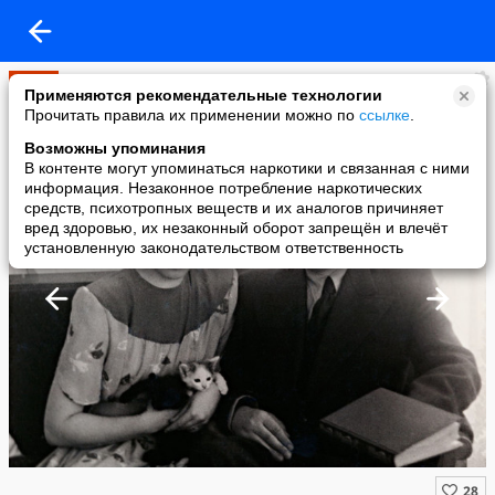
Мир
Применяются рекомендательные технологии
added a photo
Прочитать правила их применении можно по
ссылке
.
06 May в 18:04
Возможны упоминания
В контенте могут упоминаться наркотики и связанная с ними
информация. Незаконное потребление наркотических
средств, психотропных веществ и их аналогов причиняет
вред здоровью, их незаконный оборот запрещён и влечёт
установленную законодательством ответственность