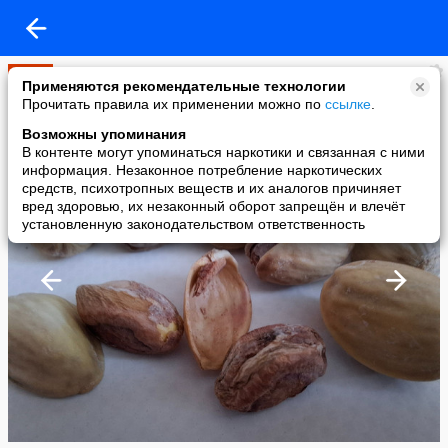
Мир
Применяются рекомендательные технологии
added a photo
Прочитать правила их применении можно по
ссылке
.
06 May в 18:08
Возможны упоминания
В контенте могут упоминаться наркотики и связанная с ними
информация. Незаконное потребление наркотических
средств, психотропных веществ и их аналогов причиняет
вред здоровью, их незаконный оборот запрещён и влечёт
установленную законодательством ответственность