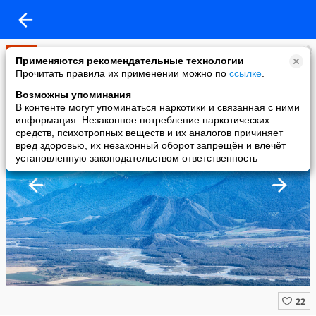
Мир
Применяются рекомендательные технологии
added a photo
Прочитать правила их применении можно по
ссылке
.
12 May в 15:33
Возможны упоминания
В контенте могут упоминаться наркотики и связанная с ними
информация. Незаконное потребление наркотических
средств, психотропных веществ и их аналогов причиняет
вред здоровью, их незаконный оборот запрещён и влечёт
установленную законодательством ответственность