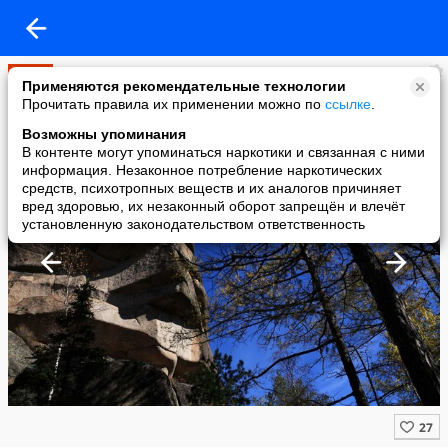
Мир
Применяются рекомендательные технологии
added a photo
Прочитать правила их применении можно по
ссылке
.
14 May в 12:21
Возможны упоминания
В контенте могут упоминаться наркотики и связанная с ними
информация. Незаконное потребление наркотических
средств, психотропных веществ и их аналогов причиняет
вред здоровью, их незаконный оборот запрещён и влечёт
установленную законодательством ответственность