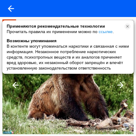
Мир
Применяются рекомендательные технологии
added a photo
Прочитать правила их применении можно по
ссылке
.
14 May в 12:21
Возможны упоминания
В контенте могут упоминаться наркотики и связанная с ними
информация. Незаконное потребление наркотических
средств, психотропных веществ и их аналогов причиняет
вред здоровью, их незаконный оборот запрещён и влечёт
установленную законодательством ответственность