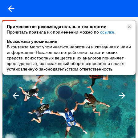
Мир
Применяются рекомендательные технологии
added a photo
Прочитать правила их применении можно по
ссылке
.
14 May в 12:30
Возможны упоминания
В контенте могут упоминаться наркотики и связанная с ними
информация. Незаконное потребление наркотических
средств, психотропных веществ и их аналогов причиняет
вред здоровью, их незаконный оборот запрещён и влечёт
установленную законодательством ответственность