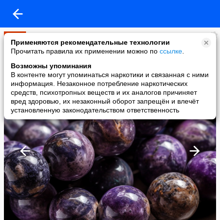
Мир
Применяются рекомендательные технологии
added a photo
Прочитать правила их применении можно по
ссылке
.
01 Jun в 12:23
Возможны упоминания
В контенте могут упоминаться наркотики и связанная с ними
информация. Незаконное потребление наркотических
средств, психотропных веществ и их аналогов причиняет
вред здоровью, их незаконный оборот запрещён и влечёт
установленную законодательством ответственность