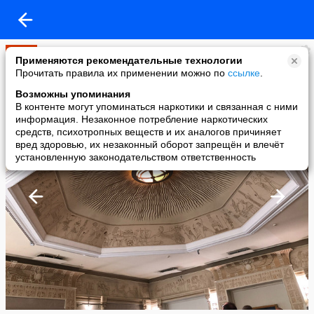
Мир
Применяются рекомендательные технологии
added a photo
Прочитать правила их применении можно по
ссылке
.
05 Jun в 14:48
Возможны упоминания
В контенте могут упоминаться наркотики и связанная с ними
информация. Незаконное потребление наркотических
средств, психотропных веществ и их аналогов причиняет
вред здоровью, их незаконный оборот запрещён и влечёт
установленную законодательством ответственность