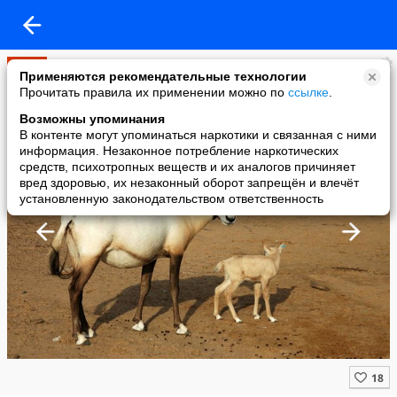
Мир
Применяются рекомендательные технологии
added a photo
Прочитать правила их применении можно по
ссылке
.
12 Jun в 14:34
Возможны упоминания
В контенте могут упоминаться наркотики и связанная с ними
информация. Незаконное потребление наркотических
средств, психотропных веществ и их аналогов причиняет
вред здоровью, их незаконный оборот запрещён и влечёт
установленную законодательством ответственность