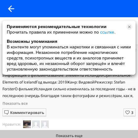
Применяются рекомендательные технологии
Прочитать правила их применении можно по
ссылке
.
Возможны упоминания
В контенте могут упоминаться наркотики и связанная с ними
Мир
информация. Незаконное потребление наркотических
добавил видео
средств, психотропных веществ и их аналогов причиняет
6 мая
вред здоровью, их незаконный оборот запрещён и влечёт
Элементы Исландии
установленную законодательством ответственность
Информация о фильмеНазвание: Элементы ИсландииОригинальное: 
Elements of IcelandГод выхода: 2019Жанр: ВидовойРежиссер: Stefan 
ForsterО фильме:Исландия сильно изменилась за последние годы - не в 
последнюю очередь благодаря таким фотографам и режиссёрам, как я, 
которые привлекают всё больше людей в эту маленькую страну. Но 
далеко от «Золотого кольца» всё ещё есть огромное множество красот, 
Комментировать
которые пустынны и нетронуты.Страна: ИсландияПродолжительность: 
00:08:11Перевод: Не требуетсяФайлКодек: MPEG-4 AVCКачество: 
Нравится:
2160pВидео: 3840x2160, 22,0 Мбит/с, 30 кадр/сЗвук: AAC, 2 канала, 137 
Показать еще
Кбит/с