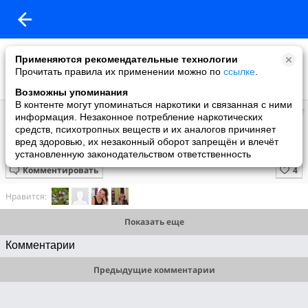
Применяются рекомендательные технологии
Прочитать правила их применении можно по
ссылке
.
Возможны упоминания
В контенте могут упоминаться наркотики и связанная с ними
Мир
информация. Незаконное потребление наркотических
добавил видео
средств, психотропных веществ и их аналогов причиняет
11 мая
вред здоровью, их незаконный оборот запрещён и влечёт
Жорж Хобейка — как создавать высокую моду.
установленную законодательством ответственность
Комментировать
Нравится:
Показать еще
Комментарии
Предыдущие комментарии