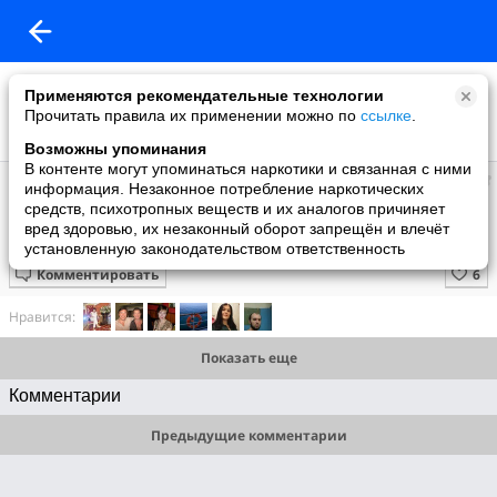
Применяются рекомендательные технологии
Прочитать правила их применении можно по
ссылке
.
Возможны упоминания
В контенте могут упоминаться наркотики и связанная с ними
Мир
информация. Незаконное потребление наркотических
добавил видео
средств, психотропных веществ и их аналогов причиняет
13 мая
вред здоровью, их незаконный оборот запрещён и влечёт
Самитова Алсу. Булавы
установленную законодательством ответственность
Комментировать
Нравится:
Показать еще
Комментарии
Предыдущие комментарии