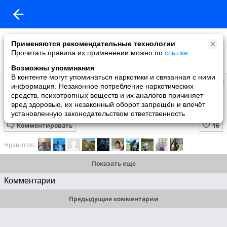
Применяются рекомендательные технологии
Прочитать правила их применении можно по
ссылке
.
Возможны упоминания
В контенте могут упоминаться наркотики и связанная с ними
Мир
информация. Незаконное потребление наркотических
добавил видео
средств, психотропных веществ и их аналогов причиняет
1 июня
вред здоровью, их незаконный оборот запрещён и влечёт
Когда на свадьбе стало скучно
установленную законодательством ответственность
Комментировать
Нравится:
Показать еще
Комментарии
Предыдущие комментарии