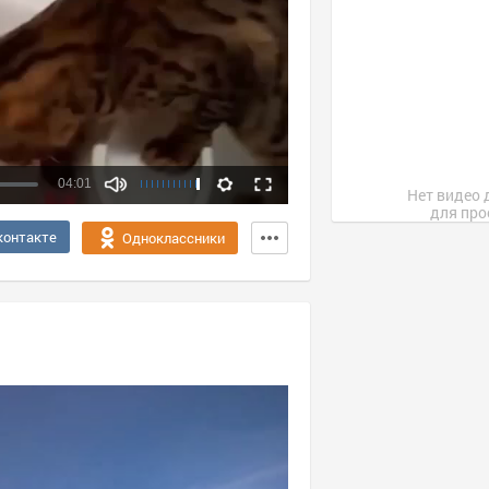
04:01
Нет видео 
для про
Качество:
контакте
Одноклассники
360p
720p