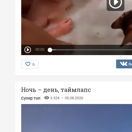
00:00
В
6
Ночь – день, таймлапс
Супер топ
6 524
05.08.2026