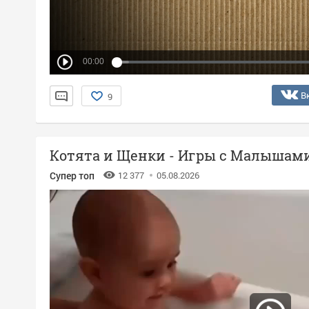
00:00
В
9
Котята и Щенки - Игры с Малышам
Супер топ
12 377
05.08.2026