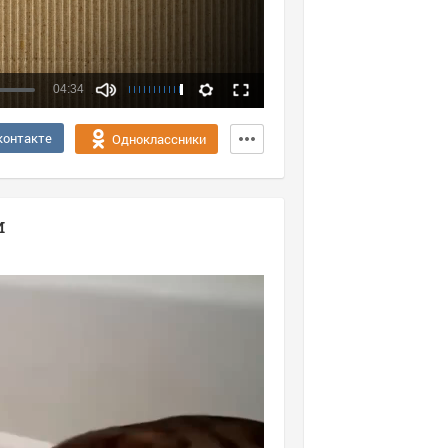
04:34
Качество:
контакте
Одноклассники
360p
1080p
и