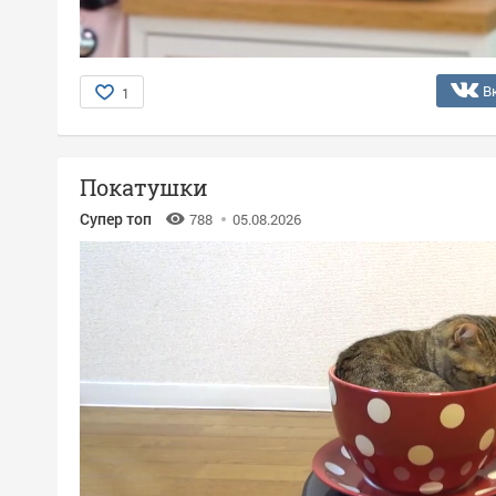
В
1
Покатушки
Супер топ
788
05.08.2026