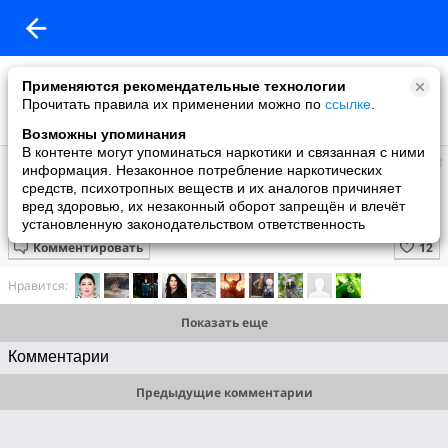
Применяются рекомендательные технологии
Прочитать правила их применении можно по
ссылке
.
Возможны упоминания
В контенте могут упоминаться наркотики и связанная с ними
Мир
информация. Незаконное потребление наркотических
добавил видео
средств, психотропных веществ и их аналогов причиняет
13 июня
вред здоровью, их незаконный оборот запрещён и влечёт
Затонувшие сокровища Египта
установленную законодательством ответственность
Комментировать
Нравится:
Показать еще
Комментарии
Предыдущие комментарии