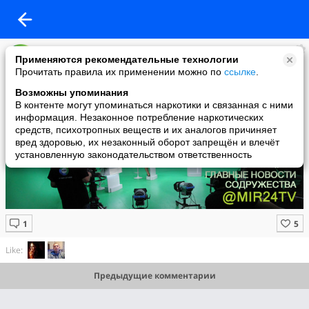
MIR24.TV
Применяются рекомендательные технологии
added a photo
Прочитать правила их применении можно по
ссылке
.
19 Sep в 17:13
Возможны упоминания
В контенте могут упоминаться наркотики и связанная с ними
информация. Незаконное потребление наркотических
средств, психотропных веществ и их аналогов причиняет
вред здоровью, их незаконный оборот запрещён и влечёт
установленную законодательством ответственность
Like:
Предыдущие комментарии