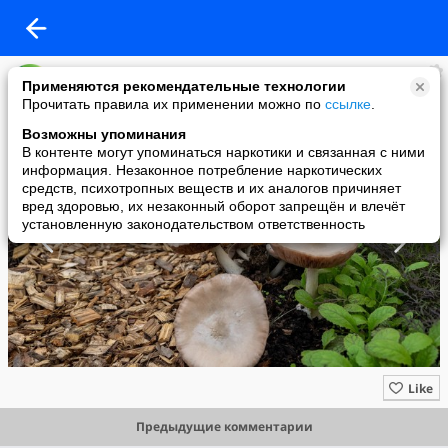
MIR24.TV
Применяются рекомендательные технологии
added a photo
Прочитать правила их применении можно по
ссылке
.
03 Jun в 15:07
Возможны упоминания
В контенте могут упоминаться наркотики и связанная с ними
информация. Незаконное потребление наркотических
средств, психотропных веществ и их аналогов причиняет
вред здоровью, их незаконный оборот запрещён и влечёт
установленную законодательством ответственность
Like
Предыдущие комментарии