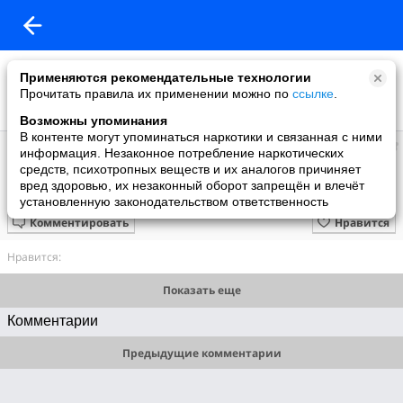
Применяются рекомендательные технологии
Прочитать правила их применении можно по
ссылке
.
Возможны упоминания
В контенте могут упоминаться наркотики и связанная с ними
MIR24.TV
информация. Незаконное потребление наркотических
добавил видео
средств, психотропных веществ и их аналогов причиняет
12 мая
вред здоровью, их незаконный оборот запрещён и влечёт
Международный день медсестры
установленную законодательством ответственность
Комментировать
Нравится
Нравится:
Показать еще
Комментарии
Предыдущие комментарии