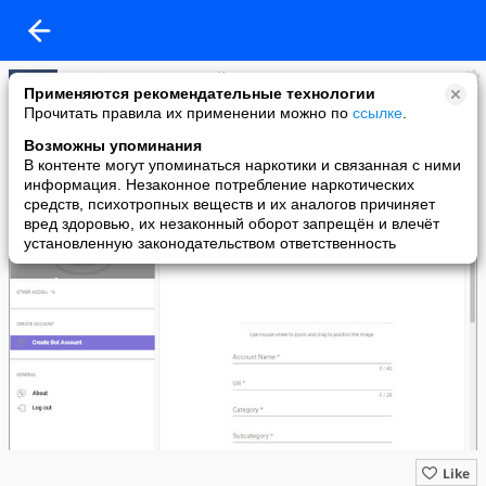
Myref.pro - отложенный автопостинг
Применяются рекомендательные технологии
added a photo
Прочитать правила их применении можно по
ссылке
.
24 Dec в 10:00
Возможны упоминания
В контенте могут упоминаться наркотики и связанная с ними
информация. Незаконное потребление наркотических
средств, психотропных веществ и их аналогов причиняет
вред здоровью, их незаконный оборот запрещён и влечёт
установленную законодательством ответственность
Like