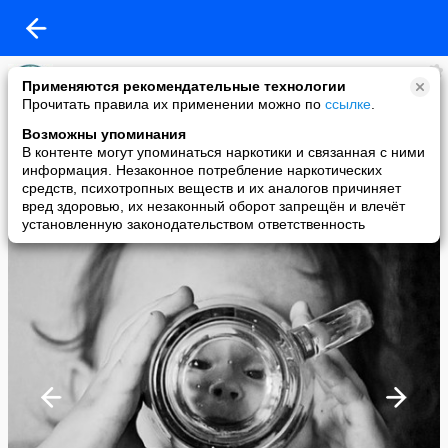
~ВОЛН@М@ILA~
Применяются рекомендательные технологии
added a photo
Прочитать правила их применении можно по
ссылке
.
05 May в 07:52
Возможны упоминания
В контенте могут упоминаться наркотики и связанная с ними
информация. Незаконное потребление наркотических
средств, психотропных веществ и их аналогов причиняет
вред здоровью, их незаконный оборот запрещён и влечёт
установленную законодательством ответственность