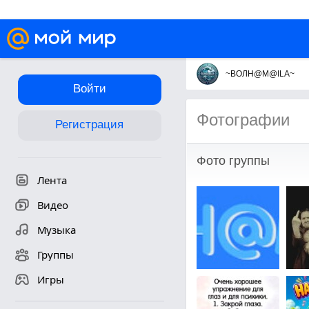
~ВОЛН@М@ILA~
Войти
Фотографии
Регистрация
Фото группы
Лента
Видео
Музыка
Группы
Игры