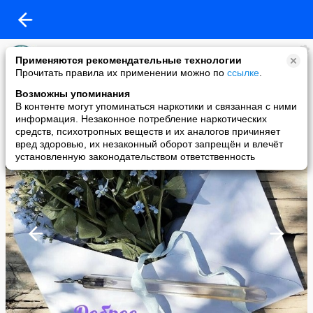
~ВОЛН@М@ILA~
Применяются рекомендательные технологии
added a photo
Прочитать правила их применении можно по
ссылке
.
13 May в 06:10
Возможны упоминания
В контенте могут упоминаться наркотики и связанная с ними
информация. Незаконное потребление наркотических
средств, психотропных веществ и их аналогов причиняет
вред здоровью, их незаконный оборот запрещён и влечёт
установленную законодательством ответственность