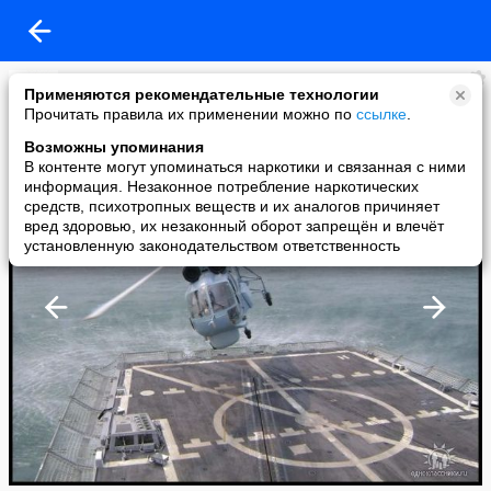
МОРСКАЯ АВИАЦИЯ
Применяются рекомендательные технологии
added a photo
Прочитать правила их применении можно по
ссылке
.
16 Mar в 20:42
Возможны упоминания
В контенте могут упоминаться наркотики и связанная с ними
информация. Незаконное потребление наркотических
средств, психотропных веществ и их аналогов причиняет
вред здоровью, их незаконный оборот запрещён и влечёт
установленную законодательством ответственность