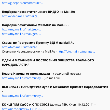
http://gidepark.ru/communit...
Подборка просветительского ВИДЕО на Mail.Ru
-
http://video.mail.ru/mail/g...
Подборка позитивной МУЗЫКИ на Mail.Ru
-
http://my.mail.ru/mail/geo-...
http://my.mail.ru/mail/geo-...
Схемы по Программе-Проекту ЭДЕМ на Mail.Ru
-
http://foto.mail.ru/mail/ge...
Схемы по Народовластию на Mail.Ru -
http://foto.mail.ru/mail/ge...
ИДЕИ И МЕХАНИЗМЫ ПОСТРОЕНИЯ ОБЩЕСТВА РЕАЛЬНОГО
НАРОДОВЛАСТИЯ
Власть Народа: от профанации
- к реальной модели -
http://my.mail.ru/community...
(на mail.ru)
ВСЯ ВЛАСТЬ НАРОДУ! Формула и Механизм Прямого Народовластия
-
http://my.mail.ru/community...
КОНЦЕПИЯ СиОС и ОПС-СОЮЗ
(доклад ГЕН, Киев, 10.12.2011) –
http://narod.ru/disk/338110...