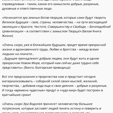
справедливым – таким, каким его замыслили добрые, разумные,
духовные и ответственные люди.
«Начинается эра земных богов-творцов, которые сами будут творить
Великое Будущее – свое, страны, человечества, – на пути восходящей
эволюции к Красоте, Чистоте, Совершенству и Свободе, – Богоподобной
Цивилизации – в соответствии с замыслом Творца!»
(Белая Книга
Жизни)
«Очень скоро, уже в ближайшем будущем, придет время прекрасной
жизни и вдохновенного труда, Любви и Братства – между всеми
людьми на планете...
...Будущее принадлежит добрым людям, они будут жить в одном
прекрасном Новом Мире, который нам сейчас даже трудно себе
представить».
(Ванга. Болгарская провидица)
Вот эти предсказания и пророчества нам и предстоит сегодня
материализовывать – соборной силой своих мыслей, желаний,
творчества, – добавив сюда еще и свои деяния: – добрые и разумные.
И тогда «времена чудесные» придут и «чудо-мир» будет построен в
кратчайшие сроки!
«Очень скоро Эра Водолея принесет человечеству большие
потрясения, которые заставят людей понять истину и поверить в
реальность существования духовного мира и законов, им