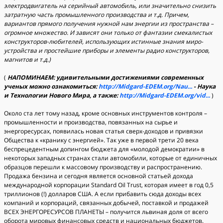
электродвигатель на серийный автомобиль, или значительно снизить
затратную часть промышленного производства и т.д. Причем,
вариантов прямого получения нужной нам энергии из пространства –
огромное множество. И зависят они только от фантазии смекалистых
конструкторов-любителей, использующих истинные знания миро-
устройства и простейшие приборы и элементы радио конструкторов,
магнитов и т.д.)
(
НАПОМИНАЕМ: удивительными достижениями современных
ученых можно ознакомиться:
http://Midgard-EDEM.org/Nau...
- Наука
и Технологии Нового Мира, а также:
http://Midgard-EDEM.org/vid...
)
Около ста лет тому назад, кроме основных инструментов контроля –
промышленности и производства, повязанных на сырье и
энергоресурсах, появилась новая статья сверх-доходов и привязки
Общества к «кранику с энергией». Так уже в первой трети 20 века
беспрецедентным допингом бюджета для «молодой демократии» в
некоторых западных странах стали автомобили, которые от единичных
образцов перешли к массовому производству и распространению.
Продажа бензина и сегодня является основной статьей дохода
международной корпорации Standard Oil Trust, которая имеет в год 0,5
триллионов (!) долларов США. А если прибавить сюда доходы всех
компаний и корпораций, связанных добычей, поставкой и продажей
ВСЕХ ЭНЕРГОРЕСУРСОВ ПЛАНЕТЫ – получится львиная доля от всего
оборота мировых финансовых средств и национальных бюджетов.