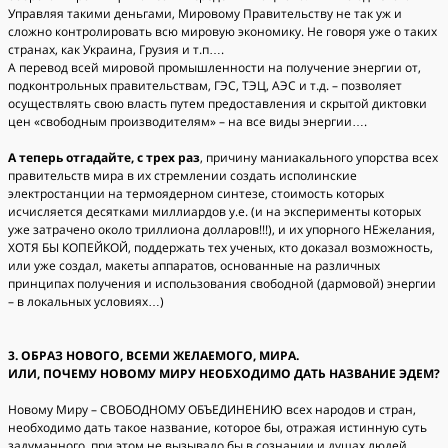
Управляя такими деньгами, Мировому Правительству не так уж и
сложно контролировать всю мировую экономику. Не говоря уже о таких
странах, как Украина, Грузия и т.п….
А перевод всей мировой промышленности на получение энергии от,
подконтрольных правительствам, ГЭС, ТЭЦ, АЭС и т.д. – позволяет
осуществлять свою власть путем предоставления и скрытой диктовки
цен «свободным производителям» – на все виды энергии….
А теперь отгадайте, с трех раз
, причину маниакального упорства всех
правительств мира в их стремлении создать исполинские
электростанции на термоядерном синтезе, стоимость которых
исчисляется десятками миллиардов у.е. (и на эксперименты которых
уже затрачено около триллиона долларов!!!), и их упорного НЕжелания,
ХОТЯ БЫ КОПЕЙКОЙ, поддержать тех ученых, кто доказал возможность,
или уже создал, макеты аппаратов, основанные на различных
принципах получения и использования свободной (дармовой) энергии
– в локальных условиях…)
3. ОБРАЗ НОВОГО, ВСЕМИ ЖЕЛАЕМОГО, МИРА.
ИЛИ, ПОЧЕМУ НОВОМУ МИРУ НЕОБХОДИМО ДАТЬ НАЗВАНИЕ ЭДЕМ?
Новому Миру – СВОБОДНОМУ ОБЪЕДИНЕНИЮ всех народов и стран,
необходимо дать такое название, которое бы, отражая истинную суть
задуманного, при этом не вызывало бы в сознании и душах людей