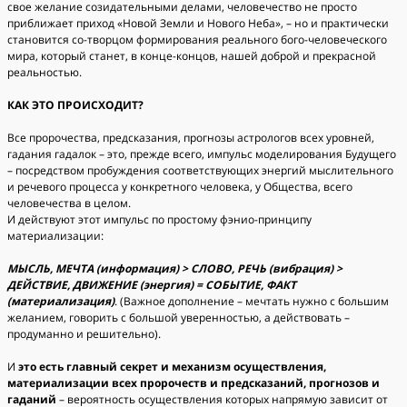
свое желание созидательными делами, человечество не просто
приближает приход «Новой Земли и Нового Неба», – но и практически
становится со-творцом формирования реального бого-человеческого
мира, который станет, в конце-концов, нашей доброй и прекрасной
реальностью.
КАК ЭТО ПРОИСХОДИТ?
Все пророчества, предсказания, прогнозы астрологов всех уровней,
гадания гадалок – это, прежде всего, импульс моделирования Будущего
– посредством пробуждения соответствующих энергий мыслительного
и речевого процесса у конкретного человека, у Общества, всего
человечества в целом.
И действуют этот импульс по простому фэнио-принципу
материализации:
МЫСЛЬ, МЕЧТА (информация) > СЛОВО, РЕЧЬ (вибрация) >
ДЕЙСТВИЕ, ДВИЖЕНИЕ (энергия) = СОБЫТИЕ, ФАКТ
(материализация)
. (Важное дополнение – мечтать нужно с большим
желанием, говорить с большой уверенностью, а действовать –
продуманно и решительно).
И
это есть главный секрет и механизм осуществления,
материализации всех пророчеств и предсказаний, прогнозов и
гаданий
– вероятность осуществления которых напрямую зависит от