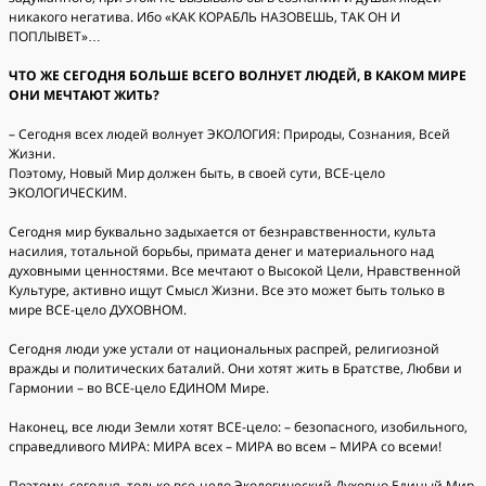
никакого негатива. Ибо «КАК КОРАБЛЬ НАЗОВЕШЬ, ТАК ОН И
ПОПЛЫВЕТ»…
ЧТО ЖЕ СЕГОДНЯ БОЛЬШЕ ВСЕГО ВОЛНУЕТ ЛЮДЕЙ, В КАКОМ МИРЕ
ОНИ МЕЧТАЮТ ЖИТЬ?
– Сегодня всех людей волнует ЭКОЛОГИЯ: Природы, Сознания, Всей
Жизни.
Поэтому, Новый Мир должен быть, в своей сути, ВСЕ-цело
ЭКОЛОГИЧЕСКИМ.
Сегодня мир буквально задыхается от безнравственности, культа
насилия, тотальной борьбы, примата денег и материального над
духовными ценностями. Все мечтают о Высокой Цели, Нравственной
Культуре, активно ищут Смысл Жизни. Все это может быть только в
мире ВСЕ-цело ДУХОВНОМ.
Сегодня люди уже устали от национальных распрей, религиозной
вражды и политических баталий. Они хотят жить в Братстве, Любви и
Гармонии – во ВСЕ-цело ЕДИНОМ Мире.
Наконец, все люди Земли хотят ВСЕ-цело: – безопасного, изобильного,
справедливого МИРА: МИРА всех – МИРА во всем – МИРА со всеми!
Поэтому, сегодня, только все-цело Экологический Духовно Единый Мир