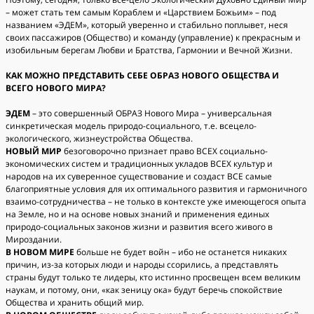
– может стать тем самым Кораблем и «Царствием Божьим» – под
названием «ЭДЕМ», который уверенно и стабильно поплывет, неся
своих пассажиров (Общество) и команду (управление) к прекрасным и
изобильным берегам Любви и Братства, Гармонии и Вечной Жизни.
КАК МОЖНО ПРЕДСТАВИТЬ СЕБЕ ОБРАЗ НОВОГО ОБЩЕСТВА И
ВСЕГО НОВОГО МИРА?
ЭДЕМ
– это совершенный ОБРАЗ Нового Мира – универсальная
синкретическая модель природо-социального, т.е. всецело-
экологического, жизнеустройства Общества.
НОВЫЙ МИР
безоговорочно признает право ВСЕХ социально-
экономических систем и традиционных укладов ВСЕХ культур и
народов на их суверенное существование и создаст ВСЕ самые
благоприятные условия для их оптимального развития и гармоничного
взаимо-сотрудничества – не только в контексте уже имеющегося опыта
на Земле, но и на основе новых знаний и применения единых
природо-социальных законов жизни и развития всего живого в
Мироздании.
В НОВОМ МИРЕ
больше не будет войн – ибо не останется никаких
причин, из-за которых люди и народы ссорились, а представлять
страны будут только те лидеры, кто истинно просвещен всем великим
наукам, и потому, они, «как зеницу ока» будут беречь спокойствие
Общества и хранить общий мир.