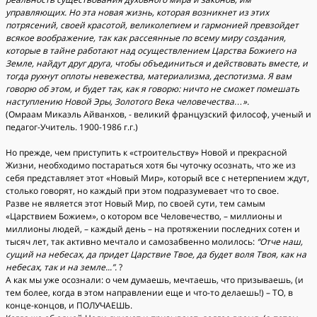
управляющих. Но эта новая жизнь, которая возникнет из этих
потрясений, своей красотой, великолепием и гармонией превзойдет
всякое воображение, так как рассеянные по всему миру создания,
которые в тайне работают над осуществлением Царства Божиего на
Земле, найдут друг друга, чтобы объединиться и действовать вместе, и
тогда рухнут оплоты невежества, материализма, деспотизма. Я вам
говорю об этом, и будет так, как я говорю: ничто не сможет помешать
наступлению Новой Эры, Золотого Века человечества…».
(Омраам Микаэль Айванхов, - великий французский философ, ученый и
педагог-Учитель. 1900-1986 г.г.)
Но прежде, чем приступить к «строительству» Новой и прекрасной
Жизни, необходимо постараться хотя бы чуточку осознать, что же из
себя представляет этот «Новый Мир», который все с нетерпением ждут,
столько говорят, но каждый при этом подразумевает что то свое.
Разве не является этот Новый Мир, по своей сути, тем самым
«Царствием Божием», о котором все Человечество, – миллионы и
миллионы людей, – каждый день – на протяжении последних сотен и
тысяч лет, так активно мечтало и самозабвенно молилось:
“Отче наш,
сущий на небесах, да придет Царствие Твое, да будет воля Твоя, как на
небесах, так и на земле...”.
?
А как мы уже осознали: о чем думаешь, мечтаешь, что призываешь, (и
тем более, когда в этом направлении еще и что-то делаешь!) – ТО, в
конце-концов, и ПОЛУЧАЕШЬ.