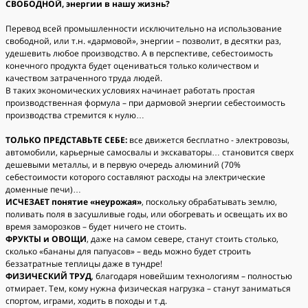
СВОБОДНОЙ, энергии в нашу жизнь?
Перевод всей промышленности исключительно на использование
свободной, или т.н. «дармовой», энергии – позволит, в десятки раз,
удешевить любое производство. А в перспективе, себестоимость
конечного продукта будет оцениваться только количеством и
качеством затраченного труда людей.
В таких экономических условиях начинает работать простая
производственная формула – при дармовой энергии себестоимость
производства стремится к нулю…
ТОЛЬКО ПРЕДСТАВЬТЕ СЕБЕ:
все движется бесплатно - электровозы,
автомобили, карьерные самосвалы и экскаваторы… становится сверх
дешевыми металлы, и в первую очередь алюминий (70%
себестоимости которого составляют расходы на электрические
доменные печи)…
ИСЧЕЗАЕТ понятие «неурожая»
, поскольку обрабатывать землю,
поливать поля в засушливые годы, или обогревать и освещать их во
время заморозков – будет ничего не стоить.
ФРУКТЫ и ОВОЩИ
, даже на самом севере, станут стоить столько,
сколько «бананы для папуасов» – ведь можно будет строить
беззатратные теплицы даже в тундре!
ФИЗИЧЕСКИЙ ТРУД
, благодаря новейшим технологиям – полностью
отмирает. Тем, кому нужна физическая нагрузка – станут заниматься
спортом, играми, ходить в походы и т.д.