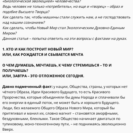
«биологической эволюцией» человечества?
Ведь человек не только «потребитель», но еще и «творец» – образ и
подобие Высшего Творца?
Как сделать так, чтобы машины стали служить нам, а не господствовать
над нашим сознанием?
Как сделать, чтобы Новый Мир стал Экологическим Духовно-Единым
Миром?
Данная статья – попытка ответить на эти вопросы с фактами на руках.
1. КТО И КАК ПОСТРОИТ НОВЫЙ МИР?
ИЛИ, КАК РОЖДАЕТСЯ И СБЫВАЕТСЯ МЕЧТА
О ЧЕМ ДУМАЕШЬ, МЕЧТАЕШЬ, К ЧЕМУ СТРЕМИШЬСЯ – ТО И
ПОЛУЧАЕШЬ?
ИЛИ, ЗАВТРА – ЭТО ОТЛОЖЕННОЕ СЕГОДНЯ.
Давно подмеченный факт:
у нации, Общества, страны, у которых нет
чёткого Образа, Идеи Красивого Будущего, то есть Красивого
Пророчества, которые объединяли бы думы Народа и сплачивали бы
его энергии в единый поток, не может быть и хорошего Будущего.
Люди, без желаемого Общего Образа Нового Мира, который бы
притягивал и манил их, словно магнит – становятся аморфными,
бездуховными, блеклыми. Такое Общество начинает двигаться по
тупиковому, моно-техногенному пути, – не поднимаясь эволюционно
Вверх.