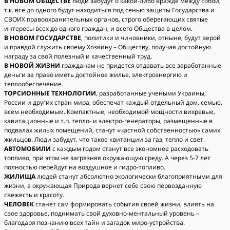
В НОВОМ ОБЩЕСТВЕ
люди забудут о какой-либо вражде между собой,
т.к. все до одного будут находиться под сенью защиты Государства и
СВОИХ правоохранительных органов, строго оберегающих святые
интересы всех до одного граждан, и всего Общества в целом.
В НОВОМ ГОСУДАРСТВЕ
, политики и чиновники, отныне, будут верой
и правдой служить своему Хозяину – Обществу, получая достойную
награду за свой полезный и качественный труд.
В НОВОЙ ЖИЗНИ
гражданам не придется отдавать все заработанные
деньги за право иметь достойное жилье, электроэнергию и
теплообеспечение.
ТОРСИОННЫЕ ТЕХНОЛОГИИ
, разработанные учеными Украины,
России и других стран мира, обеспечат каждый отдельный дом, семью,
всем необходимым. Компактные, необходимой мощности вихревые,
кавитационные и т.п. тепло- и электро-генераторы, размещенные в
подвалах жилых помещений, станут «частной собственностью» самих
жильцов. Люди забудут, что такое квитанции за газ, тепло и свет.
АВТОМОБИЛИ
с каждым годом станут все экономнее расходовать
топливо, при этом не загрязняя окружающую среду. А через 5-7 лет
полностью перейдут на воздушное и гидро-топливо.
ЖИЛИЩА
людей станут абсолютно экологически благоприятными для
жизни, а окружающая Природа вернет себе свою первозданную
свежесть и красоту.
ЧЕЛОВЕК
станет сам формировать события своей жизни, влиять на
свое здоровье, поднимать свой духовно-ментальный уровень –
благодаря познанию всех тайн и загадок миро-устройства.