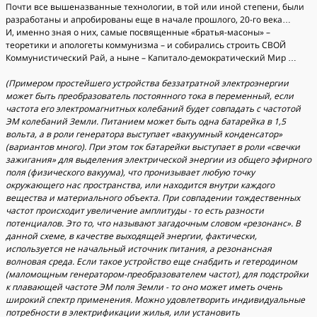
Почти все вышеназванные технологии, в той или иной степени, были
разработаны и апробированы еще в начале прошлого, 20-го века…
И, именно зная о них, самые посвященные «братья-масоны» –
теоретики и апологеты коммунизма – и собирались строить СВОЙ
Коммунистический Рай, а ныне – Капитало-демократический Мир …
(Примером простейшего устройства беззатратной электроэнергии
может быть преобразователь постоянного тока в переменный, если
частота его электромагнитных колебаний будет совпадать с частотой
ЭМ колебаний Земли. Питанием может быть одна батарейка в 1,5
вольта, а в роли генератора выступает «вакуумный конденсатор»
(вариантов много). При этом ток батарейки выступает в роли «свечки
зажигания» для выделения электрической энергии из общего эфирного
поля (физического вакуума), что пронизывает любую точку
окружающего нас пространства, или находится внутри каждого
вещества и материального объекта. При совпадении тождественных
частот происходит увеличение амплитуды - то есть разности
потенциалов. Это то, что называют загадочным словом «резонанс». В
данной схеме, в качестве выходящей энергии, фактически,
используется не начальный источник питания, а резонансная
волновая среда. Если такое устройство еще снабдить и гетеродином
(маломощным генератором-преобразователем частот), для подстройки
к плавающей частоте ЭМ поля Земли - то оно может иметь очень
широкий спектр применения. Можно удовлетворить индивидуальные
потребности в электрификации жилья, или установить