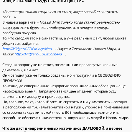
ИЛИ, И «НА МАРСЕ БУДУТ ЯБЛОНИ ЦВЕСТИ»
«Революция только тогда чего-то стоит, когда способна защитить
себя…».
В нашем варианте, -
Новый Мир только тогда станет реальностью,
когда для этого будет все необходимое, и, в первую очередь, –
свободная энергия.
То, что сегодня это не фантастика, а уже реальный факт, любой может
убедиться, зайдя на:
http://Midgard-EDEM.org/Nau...
- Наука и Технологии Нового Мира, а
также:
http://Midgard-EDEM.org/vid...
.
Сегодня вопрос уже не стоит, возможны ли пресловутые «вечные
двигатели», или нет.
Они сегодня уже не только созданы, но и поступили в СВОБОДНУЮ
ПРОДАЖУ»!
Конечно, до совершенных, недорогих промышленных образцов – еще
необходимо время. Напрямую зависящее от денег, которые буду
вложены в их доводку и производство.
Но, главное, факт, который уже ни спрятать и ни уничтожить – сегодня
в распоряжении т.н. «альтернативной науки», упорно не признаваемой
со стороны «академической» - есть ВСЕ необходимые технологии,
способные обеспечить качественно новую жизнь людей в Новом Мире.
Что же даст внедрение новых источников ДАРМОВОЙ, а вернее