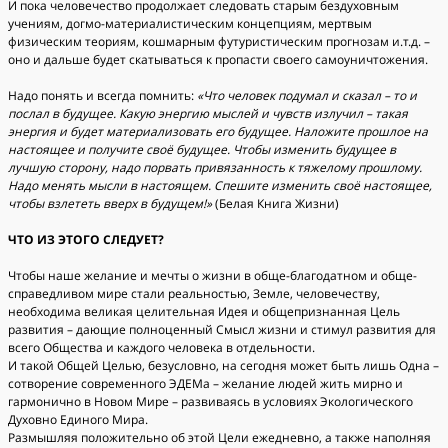
И пока человечество продолжает следовать старым бездуховным
учениям, догмо-материалистическим концепциям, мертвым
физическим теориям, кошмарным футуристическим прогнозам и.т.д. –
оно и дальше будет скатываться к пропасти своего самоуничтожения.
Надо понять и всегда помнить:
«Что человек подумал и сказал – то и
послал в будущее. Какую энергию мыслей и чувств излучил – такая
энергия и будет материализовать его будущее. Наложите прошлое на
настоящее и получите своё будущее. Чтобы изменить будущее в
лучшую сторону, надо порвать привязанность к тяжелому прошлому.
Надо менять мысли в настоящем. Спешите изменить своё настоящее,
чтобы взлететь вверх в будущем!»
(Белая Книга Жизни)
ЧТО ИЗ ЭТОГО СЛЕДУЕТ?
Чтобы наше желание и мечты о жизни в обще-благодатном и обще-
справедливом мире стали реальностью, Земле, человечеству,
необходима великая целительная Идея и общепризнанная Цель
развития – дающие полноценный Смысл жизни и стимул развития для
всего Общества и каждого человека в отдельности.
И такой Общей Целью, безусловно, на сегодня может быть лишь Одна –
сотворение современного ЭДЕМа – желание людей жить мирно и
гармонично в Новом Мире – развиваясь в условиях Экологического
Духовно Единого Мира.
Размышляя положительно об этой Цели ежедневно, а также наполняя