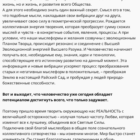
жизнь, но и жизнь, и развитие всего Общества.
А для этого необходимо знать один важный секрет. Смысл его в том,
что подобные мысли, накладывая свои вибрации друг на друга,
увеличивают свою силу в геометрической прогрессии. Рождается
коллективная энергия творения, которая преобразует сумму схожих
мыслей и чувств – в конкретные события, явления, процессы. А при
условии, что наши мыслеформы и желания созвучны с эволюционным
Планом Творца, происходит резонанс и соединение с Высшей
Эволюционной энергией Высшего Разума. И Человечество начинает
получать все, необходимые ему, знания, идеи и технологии,
способствующие его истинному развитию на данный момент. Эта
информация и новые вибрации ускоряют процесс преобразования
старых и негативных мыслеформ в положительные, – преображая
Землю в настоящий Райский Сад, и пробуждая у людей природо-
божественные способности.
Вот и выходит, что человечество уже сегодня обладает
потенциалом достигнуть всего, что только задумает.
Поэтому пришло время творить окружающую нас РЕАЛЬНОСТЬ с
величайшей осторожностью – излучая только частоту Любви, которая
изменит все к лучшему, объединив все Светлые Силы.
Подключив свой благой мыслеобраз в общее поле сознательного
коллективного сотворчества – мы изменим многое. Мир быстро станет
изменяться. Он станет благодатным, гармоничным и обще-