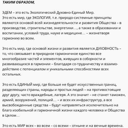
ТАКИМ ОБРАЗОМ,
ЭДЕМ – это есть Экологический Духовно-Единый Мир.
Это есть мир, где ЭКОЛОГИЯ, т.е. природо-системные принципы
являются основой всей жизнедеятельности и развития Общества – в
производстве, строительстве, энергетики…, а также в образовании и
воспитании, условий труда, науке и медицине… – жизнетворя
гармонию во всем.
Это есть мир, где основой жизни и развития является ДУХОВНОСТЬ –
то, что связывает в природное гармоничное единство все
многообразие частей и элементов, живущих в соборности и
развивающихся в гармонии – благодаря со-трудничеству и взаимо-
действию с потенциалом и уникальными способностями всех
остальных.
Это есть ЕДИНЫЙ мир, где больше не будет искусственных границ,
разделяющих страны, народы и простых людей – на противостоящие
друг другу, часто враждебные, лагеря. А это значит – не станет таможен,
армий, вооружений, полиций… – и всех их инфраструктур, а все
высвобожденные средства – будут направляться исключительно на
благо изобильной и гармоничной жизни каждого человека и Общества
в Целом…
Это есть МИР всех – во всем – со всеми – отныне и на вечные времена.