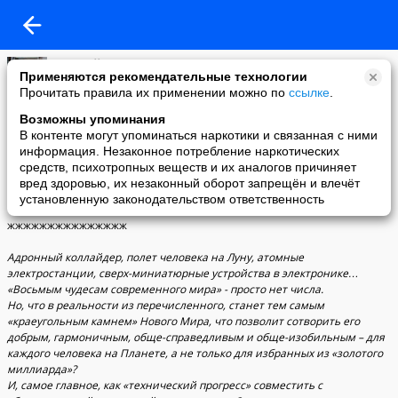
Евгений Гигаури
Применяются рекомендательные технологии
27-01-2012 20:08
Прочитать правила их применении можно по
ссылке
.
Новый Мир. Форсайт-Проект ЭДЕМ (востановл)
Возможны упоминания
ВНИМАНИЕ! Материал публикуется взамен удаленного
В контенте могут упоминаться наркотики и связанная с ними
администрацией Мейл.Ру, идентифицированного ими как
информация. Незаконное потребление наркотических
"спам"...
средств, психотропных веществ и их аналогов причиняет
Многочисленные просьбв востановить справедливость ни к чему
вред здоровью, их незаконный оборот запрещён и влечёт
не привели. Поэтому публикую данный Проект вторично...
установленную законодательством ответственность
жжжжжжжжжжжжжжж
Адронный коллайдер, полет человека на Луну, атомные
электростанции, сверх-миниатюрные устройства в электронике…
«Восьмым чудесам современного мира» - просто нет числа.
Но, что в реальности из перечисленного, станет тем самым
«краеугольным камнем» Нового Мира, что позволит сотворить его
добрым, гармоничным, обще-справедливым и обще-изобильным – для
каждого человека на Планете, а не только для избранных из «золотого
миллиарда»?
И, самое главное, как «технический прогресс» совместить с