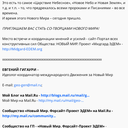
Это есть то самое «Царствие Небесное», «Новое Небо и Новая Земля», и
т.д. и т.п. – то, что предрекалось всеми пророками и Писаниями – во все
времена.
И время этого Нового Мира – сегодня пришло.
ПРИГЛАШАЕМ ВАС СТАТЬ СО-ТВОРЦАМИ НОВОГО МИРА!
Место встречи и координации мнений и усилий - сайт-Портал всех
конструктивных сил Общества: НОВЫЙ МИР. Проект «Мидгард-ЭДЕМ» -
http://Midgard-EDEM.org
хххххххххххххххххххххххххххххххххххххххххххххххххххххххххх
ЕВГЕНИЙ ГИГАУРИ
–
Идеолог-координатор международного Движения за Новый Мир
E-mail:
geo-gen@mail.ru
;
Мой Блог на Mail.Ru -
http://blogs.mail.ru/mail/g...
Мой Мир на Mail.Ru -
http://my.mail.ru/mail/geo-...
Сообщество «Новый Мир. Форсайт-Проект ЭДЕМ» на Mail.Ru -
http://my.mail.ru/community...
Сообщество на ГП - «Новый Мир. Форсайт-Проект ЭДЕМ»
-