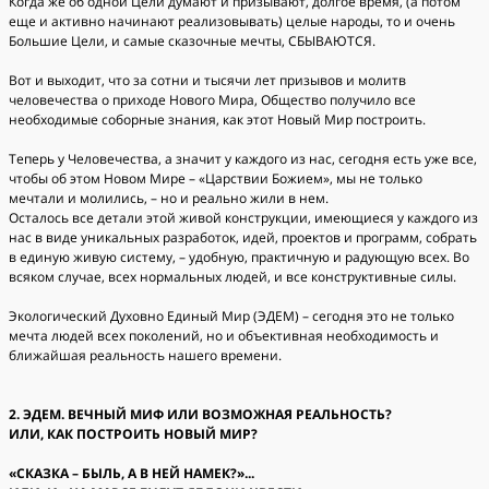
Когда же об одной Цели думают и призывают, долгое время, (а потом
еще и активно начинают реализовывать) целые народы, то и очень
Большие Цели, и самые сказочные мечты, СБЫВАЮТСЯ.
Вот и выходит, что за сотни и тысячи лет призывов и молитв
человечества о приходе Нового Мира, Общество получило все
необходимые соборные знания, как этот Новый Мир построить.
Теперь у Человечества, а значит у каждого из нас, сегодня есть уже все,
чтобы об этом Новом Мире – «Царствии Божием», мы не только
мечтали и молились, – но и реально жили в нем.
Осталось все детали этой живой конструкции, имеющиеся у каждого из
нас в виде уникальных разработок, идей, проектов и программ, собрать
в единую живую систему, – удобную, практичную и радующую всех. Во
всяком случае, всех нормальных людей, и все конструктивные силы.
Экологический Духовно Единый Мир (ЭДЕМ) – сегодня это не только
мечта людей всех поколений, но и объективная необходимость и
ближайшая реальность нашего времени.
2. ЭДЕМ. ВЕЧНЫЙ МИФ ИЛИ ВОЗМОЖНАЯ РЕАЛЬНОСТЬ?
ИЛИ, КАК ПОСТРОИТЬ НОВЫЙ МИР?
«СКАЗКА – БЫЛЬ, А В НЕЙ НАМЕК?»...