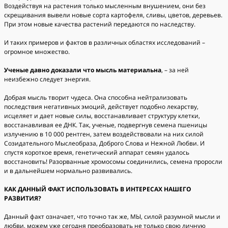
Воздействуя на растения только мысленным внушением, они без
скрещивания вывели новые сорта картофеля, сливы, цветов, деревьев.
При этом новые качества растений передаются по наследству.
И таких примеров и фактов в различных областях исследований –
огромное множество.
Ученые давно доказали что мысль материальна
, – за ней
неизбежно следует энергия.
Добрая мысль творит чудеса. Она способна нейтрализовать
последствия негативных эмоций, действует подобно лекарству,
исцеляет и дает новые силы, восстанавливает структуру клетки,
восстанавливая ее ДНК. Так, ученые, подвергнув семена пшеницы
излучению в 10 000 рентген, затем воздействовали на них силой
Созидательного Мыслеобраза, Доброго Слова и Нежной Любви. И
спустя короткое время, генетический аппарат семян удалось
восстановить! Разорванные хромосомы соединились, семена проросли
и в дальнейшем нормально развивались.
КАК ДАННЫЙ ФАКТ ИСПОЛЬЗОВАТЬ В ИНТЕРЕСАХ НАШЕГО
РАЗВИТИЯ?
Данный факт означает, что точно так же, МЫ, силой разумной мысли и
любви, можем уже сегодня преобразовать не только свою личную