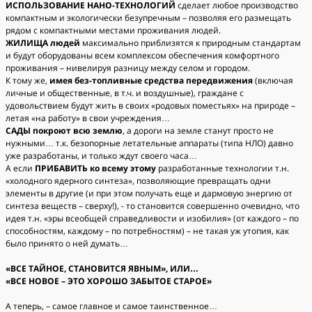
ИСПОЛЬЗОВАНИЕ НАНО-ТЕХНОЛОГИЙ
сделает любое производство
компактным и экологически безупречным – позволяя его размещать
рядом с компактными местами проживания людей.
ЖИЛИЩА людей
максимально приблизятся к природным стандартам
и будут оборудованы всем комплексом обеспечения комфортного
проживания – нивелируя разницу между селом и городом.
К тому же,
имея без-топливные средства передвижения
(включая
личные и общественные, в т.ч. и воздушные), граждане с
удовольствием будут жить в своих «родовых поместьях» на природе –
летая «на работу» в свои учреждения…
САДЫ покроют всю землю
, а дороги на земле станут просто не
нужными… т.к. безопорные летательные аппараты (типа НЛО) давно
уже разработаны, и только ждут своего часа…
А если
ПРИБАВИТЬ ко всему этому
разработанные технологии т.н.
«холодного ядерного синтеза», позволяющие превращать одни
элементы в другие (и при этом получать еще и дармовую энергию от
синтеза веществ – сверху!), - то становится совершенно очевидно, что
идея т.н. «эры всеобщей справедливости и изобилия» (от каждого – по
способностям, каждому – по потребностям) – не такая уж утопия, как
было принято о ней думать…
«ВСЕ ТАЙНОЕ, СТАНОВИТСЯ ЯВНЫМ», ИЛИ…
«ВСЕ НОВОЕ – ЭТО ХОРОШО ЗАБЫТОЕ СТАРОЕ»
А теперь, – самое главное и самое таинственное…