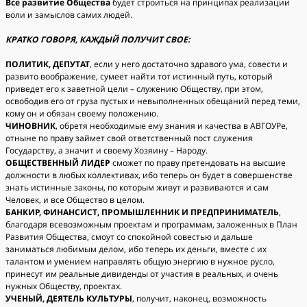
Все развитие Общества
будет строиться на принципах реализации
воли и замыслов самих людей.
КРАТКО ГОВОРЯ, КАЖДЫЙ ПОЛУЧИТ СВОЕ:
ПОЛИТИК, ДЕПУТАТ
, если у него достаточно здравого ума, совести и
развито воображение, сумеет найти тот истинный путь, который
приведет его к заветной цели – служению Обществу, при этом,
освободив его от груза пустых и невыполненных обещаний перед теми,
кому он и обязан своему положению.
ЧИНОВНИК
, обретя необходимые ему знания и качества в АВГОУРе,
отныне по праву займет свой ответственный пост служения
Государству, а значит и своему Хозяину – Народу.
ОБЩЕСТВЕННЫЙ ЛИДЕР
сможет по праву претендовать на высшие
должности в любых коллективах, ибо теперь он будет в совершенстве
знать истинные законы, по которым живут и развиваются и сам
Человек, и все Общество в целом.
БАНКИР, ФИНАНСИСТ, ПРОМЫШЛЕННИК И ПРЕДПРИНИМАТЕЛЬ
,
благодаря всевозможным проектам и программам, заложенных в План
Развития Общества, смоут со спокойной совестью и дальше
заниматься любимым делом, ибо теперь их деньги, вместе с их
талантом и умением направлять общую энергию в нужное русло,
принесут им реальные дивиденды от участия в реальных, и очень
нужных Обществу, проектах.
УЧЕНЫЙ, ДЕЯТЕЛЬ КУЛЬТУРЫ
, получит, наконец, возможность