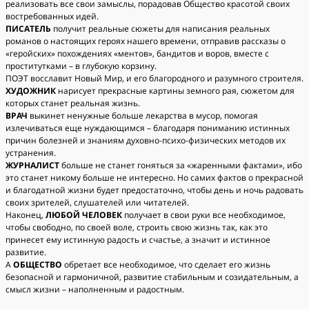
реализовать все свои замыслы, порадовав Общество красотой своих
востребованных идей.
ПИСАТЕЛЬ
получит реальные сюжеты для написания реальных
романов о настоящих героях нашего времени, отправив рассказы о
«геройских» похождениях «ментов», бандитов и воров, вместе с
проститутками – в глубокую корзину.
ПОЭТ восславит Новый Мир, и его благородного и разумного строителя.
ХУДОЖНИК
нарисует прекрасные картины земного рая, сюжетом для
которых станет реальная жизнь.
ВРАЧ
выкинет ненужные больше лекарства в мусор, помогая
излечиваться еще нуждающимся – благодаря пониманию истинных
причин болезней и знаниям духовно-психо-физических методов их
устранения.
ЖУРНАЛИСТ
больше не станет гоняться за «жаренными фактами», ибо
это станет никому больше не интересно. Но самих фактов о прекрасной
и благодатной жизни будет предостаточно, чтобы день и ночь радовать
своих зрителей, слушателей или читателей.
Наконец,
ЛЮБОЙ ЧЕЛОВЕК
получает в свои руки все необходимое,
чтобы свободно, по своей воле, строить свою жизнь так, как это
принесет ему истинную радость и счастье, а значит и истинное
развитие.
А
ОБЩЕСТВО
обретает все необходимое, что сделает его жизнь
безопасной и гармоничной, развитие стабильным и созидательным, а
смысл жизни – наполненным и радостным.