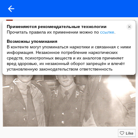
Омское ВОКУ
Применяются рекомендательные технологии
added a photo
Прочитать правила их применении можно по
ссылке
.
13 Mar в 08:01
Возможны упоминания
В контенте могут упоминаться наркотики и связанная с ними
информация. Незаконное потребление наркотических
средств, психотропных веществ и их аналогов причиняет
вред здоровью, их незаконный оборот запрещён и влечёт
установленную законодательством ответственность
Like