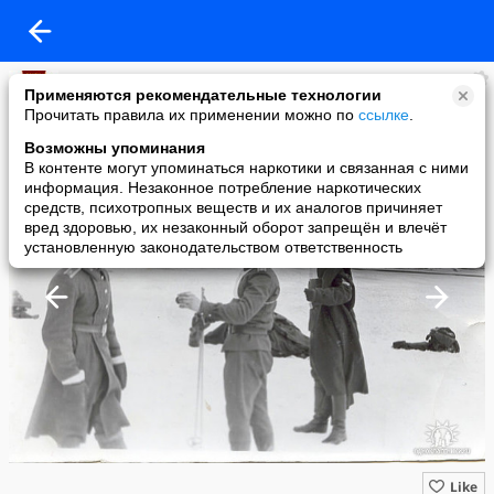
Омское ВОКУ
Применяются рекомендательные технологии
added a photo
Прочитать правила их применении можно по
ссылке
.
22 Aug в 19:41
Возможны упоминания
В контенте могут упоминаться наркотики и связанная с ними
информация. Незаконное потребление наркотических
средств, психотропных веществ и их аналогов причиняет
вред здоровью, их незаконный оборот запрещён и влечёт
установленную законодательством ответственность
Like