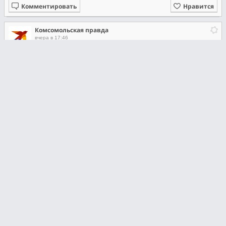
Комментировать
Нравится
Комсомольская правда
вчера в 17:46
Выяснилось, почему Волочкова спустя два года после суда не
получила 5 млн рублей за затопленную квартиру в Петербурге
Казалось, эта квартира должна была стать одним из самых
счастливых воспоминаний Анастасии Волочковой. Роскошные
апартаменты на Итальянской улице в центре Петербурга много лет
назад балерине подарил ее возлюбленный, бизнесмен Сулейман
Керимов.
Однако в последние пять лет элитная недвижимость приносила
артистке одни неприятности:
https://www.spb.kp.ru/daily...
Фото: соцсети