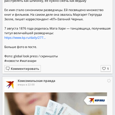
расстрелять как шпионку, ее нужно сжечь как ведьму
Ее имя стало синонимом разведчицы. Ей посвящено множество
книг и фильмов. На самом деле она звалась Маргарет Гертруда
Зелле, пишет корреспондент «КП» Евгений Черных.
7 августа 1876 года родилась Мата Хари — танцовщица, получившая
титул величайшей разведчицы:
https://www.kp.ru/daily/277...
Больше фото в посте.
Фото: global look press / скриншоты
#новости
#матахари
Комментировать
Комсомольская правда
вчера в 22:00