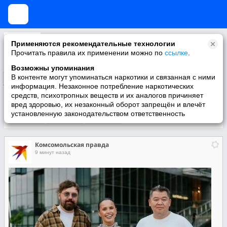
Комсомольская правда
Применяются рекомендательные технологии
Любимый сайт большой страны
Прочитать правила их применении можно по
ссылке
.
Возможны упоминания
В контенте могут упоминаться наркотики и связанная с ними
Подписаться
информация. Незаконное потребление наркотических
средств, психотропных веществ и их аналогов причиняет
вред здоровью, их незаконный оборот запрещён и влечёт
установленную законодательством ответственность
Участники
О группе
Видео
Комсомольская правда
9 минут назад