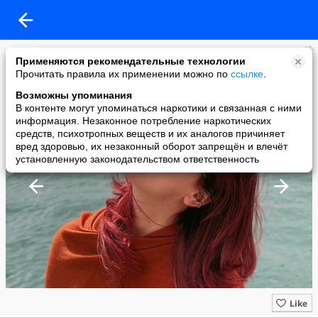
Комсомольская правда
Применяются рекомендательные технологии
added a photo
Прочитать правила их применении можно по
ссылке
.
13 Jun в 18:30
Возможны упоминания
В контенте могут упоминаться наркотики и связанная с ними
информация. Незаконное потребление наркотических
средств, психотропных веществ и их аналогов причиняет
вред здоровью, их незаконный оборот запрещён и влечёт
установленную законодательством ответственность
Like