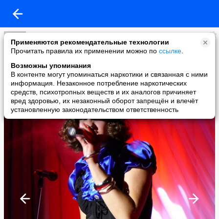
НАТАША ОРЛОВА поёт очень клёво!
Применяются рекомендательные технологии
added a photo
Прочитать правила их применении можно по
ссылке
.
07 Jan в 03:33
Возможны упоминания
В контенте могут упоминаться наркотики и связанная с ними
информация. Незаконное потребление наркотических
средств, психотропных веществ и их аналогов причиняет
вред здоровью, их незаконный оборот запрещён и влечёт
установленную законодательством ответственность